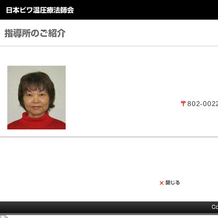
〒
802-0